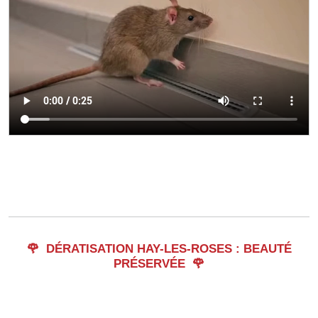
🌹
DÉRATISATION HAY-LES-ROSES : BEAUTÉ
PRÉSERVÉE
🌹